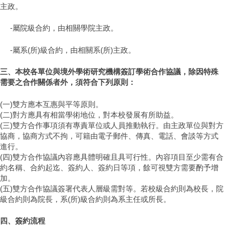
主政。
-屬院級合約，由相關學院主政。
-屬系(所)級合約，由相關系(所)主政。
三、本校各單位與境外學術研究機構簽訂學術合作協議，除因特殊
需要之合作關係者外，須符合下列原則：
(一)雙方應本互惠與平等原則。
(二)對方應具有相當學術地位，對本校發展有所助益。
(三)雙方合作事項須有專責單位或人員推動執行。由主政單位與對方
協商，協商方式不拘，可籍由電子郵件、傳真、電話、會談等方式
進行。
(四)雙方合作協議內容應具體明確且具可行性。內容項目至少需有合
約名稱、合約起迄、簽約人、簽約日等項，餘可視雙方需要酌予增
加。
(五)雙方合作協議簽署代表人層級需對等。若校級合約則為校長，院
級合約則為院長，系(所)級合約則為系主任或所長。
四、簽約流程