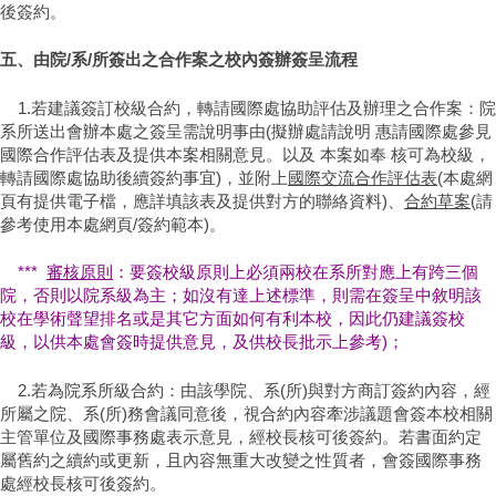
後簽約。
五、由院/系/所簽出之合作案​之校內簽辦簽呈流程
1.若建議簽訂校級合約，轉請國際處協助評估及辦理之合作案：院
系所送出會辦本處之簽呈需說明事由(擬辦處請說明 惠請國際處參見
國際合作評估表及提供本案相關意見。以及 本案如奉 核可為校級，
轉請國際處協助後續簽約事宜)，並附上
國際交流合作評估表
(本處網
頁有提供電子檔，應詳填該表及提供對方的聯絡資料)、
合約草案
(請
參考使用本處網頁/簽約範本)。
***
審核原則
：要簽校級原則上必須兩校在系所對應上有跨三個
院，否則以院系級為主；如沒有達上述標準，則需在簽呈中敘明該
校在學術聲望排名或是其它方面如何有利本校，因此仍建議簽校
級，以供本處會簽時提供意見，及供校長批示上參考)；
2.若為院系所級合約：由該學院、系(所)與對方商訂簽約內容，經
所屬之院、系(所)務會議同意後，視合約內容牽涉議題會簽本校相關
主管單位及國際事務處表示意見，經校長核可後簽約。若書面約定
屬舊約之續約或更新，且內容無重大改變之性質者，會簽國際事務
處經校長核可後簽約。