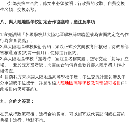
-如為交換生合約，條文中必須敘明：行政費的收取、自費交換
生名額、交換名額。
八、與大陸地區學校訂定合作協議時，應注意事項
1.宜先詳閱「各級學校與大陸地區學校締結聯盟或為書面約定之合作
行為審查要點」。
2.與大陸地區學校擬訂合約，須以正式公文向教育部核報，待教育部
審核通過後(約需一個月)，使得進行簽約。
3.與大陸地區學校「簽署時，宜注意名稱問題，堅守交流『對等』立
場」，並於雙方簽署後，將書面合約傳真至教育部大陸事務工作小
組備查。
4. 目前我方未採認大陸地區高等學校學歷，學生交流計畫勿涉及學
分承認或學位授予。詳見附檔
大陸地區高等學校教育部認可名冊
(非
此名冊內仍可簽約)。
九、合約之簽署：
在完成行政流程後，進行合約簽署。可以郵寄或代表訪問或在簽約
典禮中進行，地點不拘。