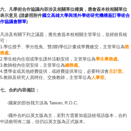
六、凡學術合作協議內容涉及相關單位權責，應會簽本校相關單位
表示意見 (請參照附件
國立高雄大學與境外學術研究機構簽訂學術合
作協議會辦單
)
凡涉及有關下列之議題，應先會簽本校相關主管單位，並經校長核
可：
1.學位授予、學分抵免、雙(聯)學位計畫或學費繳交，主管單位為
教
務處
。
2.學生校內住宿或學生課外活動安排，主管單位為
學生事務處
。
3.教師校內住宿安排，主管單位為
總務處
。
4.獎學金或其他經費提供，或經費提供單位，必要時須會
主計室
。
5.教師及研究人員聘任、交換教師，主管單位為
人事室
。
七、合約內容備註：
-國家的部份我方須為 Taiwan, R.O.C.
-國外合約以英文版為主，若對方需要加簽該校母語版本，合約
中請敘明有二版，但仍以英文版為正式版本。