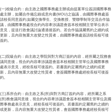
(一)校級合約：由主政之國際事務處主辦或由提案單位簽請國際事務
處主辦，如屬合作備忘錄或意向書(MOU)之協議，由國際事務處簽
請校長同意簽約;如屬交換學生、交換教授、雙聯學制等交流合作協
議，由國際事務處視合約內容牽涉議題會簽本校相關主管單位表示
意見，提送行政會議討論通過後簽約。若合作協議屬舊約之續約或
更新，且內容無重大改變之性質者，由國際事務處簽請校長核可後
簽約。
(二)院級合約：由主政之學院與對方商訂簽約內容，經所屬之院務會
議同意後，視合約內容牽涉議題會簽本校相關主管單位及國際事務
處表示意見，經校長核可後簽約。若書面約定屬舊約之續約或更
新，且內容無重大改變之性質者，會簽國際事務處經校長核可後簽
約。
(三)系所合約：由主政之系(所)與對方商訂簽約內容，經所屬之系
(所)務會議同意後，視合約內容牽涉議題會簽本校相關主管單位及國
際事務處表示意見，經校長核可後簽約。若書面約定屬舊約之續約
或更新，且內容無重大改變之性質者，會簽國際事務處經校長核可