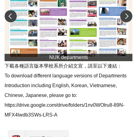
NUK departments
下載各種語言版本學校系所介紹文宣，請至以下連結：
To download different language versions of Departments
Introduction including English, Korean, Vietnamese,
Chinese, Japanese, please go to:
https://drive.google.com/drive/folders/1nv0WOlru8-89N-
MFX4lwdb3SWs-LRS-A