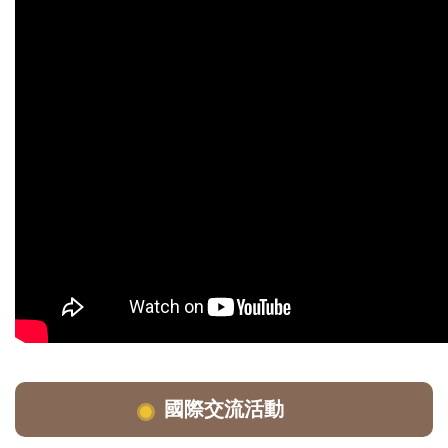
不想讓這個暑假只剩下打工和滑手機嗎？
給自己一個跨出舒適圈、飛往世界的理由吧！
✈️
本次
AIESEC in NCKU
海外成長計畫迎來暑假前「最後
一波申請」與「最後一場線上分享會」！
🔥
國際交流活動
這一次，我們不談生硬的簡報與流程，
整場說明會...