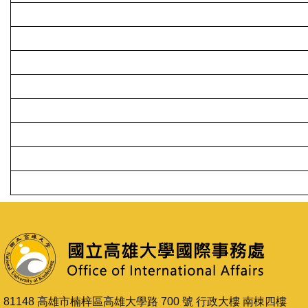
81148 高雄市楠梓區高雄大學路 700 號 行政大樓 南棟四樓