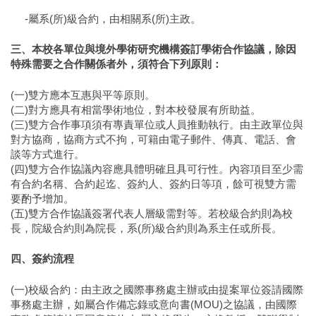
-屬系(所)級合約，由相關系(所)主政。
三、本校各單位與境外學術研究機構簽訂學術合作協議，除因
特殊需要之合作關係者外，須符合下列原則：
(一)雙方應本互惠與平等原則。
(二)對方應具有相當學術地位，對本校發展有所助益。
(三)雙方合作事項須有專責單位或人員推動執行。由主政單位與
對方協商，協商方式不拘，可籍由電子郵件、傳真、電話、會
談等方式進行。
(四)雙方合作協議內容應具體明確且具可行性。內容項目至少需
有合約名稱、合約起迄、簽約人、簽約日等項，餘可視雙方需
要酌予增加。
(五)雙方合作協議簽署代表人層級需對等。若校級合約則為校
長，院級合約則為院長，系(所)級合約則為系主任或所長。
四、簽約流程
(一)校級合約：由主政之國際事務處主辦或由提案單位簽請國際
事務處主辦，如屬合作備忘錄或意向書(MOU)之協議，由國際