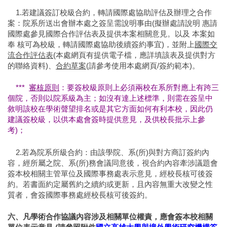
1.若建議簽訂校級合約，轉請國際處協助評估及辦理之合作
案：院系所送出會辦本處之簽呈需說明事由(擬辦處請說明 惠請
國際處參見國際合作評估表及提供本案相關意見。以及 本案如
奉 核可為校級，轉請國際處協助後續簽約事宜)，並附上
國際交
流合作評估表
(本處網頁有提供電子檔，應詳填該表及提供對方
的聯絡資料)、
合約草案
(請參考使用本處網頁/簽約範本)。
***
審核原則
：要簽校級原則上必須兩校在系所對應上有跨三
個院，否則以院系級為主；如沒有達上述標準，則需在簽呈中
敘明該校在學術聲望排名或是其它方面如何有利本校，因此仍
建議簽校級，以供本處會簽時提供意見，及供校長批示上參
考)；
2.若為院系所級合約：由該學院、系(所)與對方商訂簽約內
容，經所屬之院、系(所)務會議同意後，視合約內容牽涉議題會
簽本校相關主管單位及國際事務處表示意見，經校長核可後簽
約。若書面約定屬舊約之續約或更新，且內容無重大改變之性
質者，會簽國際事務處經校長核可後簽約。
六、凡學術合作協議內容涉及相關單位權責，應會簽本校相關