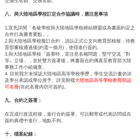
交換生名額、交換名額。
八、與大陸地區學校訂定合作協議時，應注意事項
1.宜先詳閱「各級學校與大陸地區學校締結聯盟或為書面約定之
合作行為審查要點」。
2.與大陸地區學校擬訂合約，須以正式公文向教育部核報，待教
育部審核通過後(約需一個月)，使得進行簽約。
3.與大陸地區學校「簽署時，宜注意名稱問題，堅守交流『對
等』立場」，並於雙方簽署後，將書面合約傳真至教育部大陸
事務工作小組備查。
4. 目前我方未採認大陸地區高等學校學歷，學生交流計畫勿涉
及學分承認或學位授予。詳見附檔
大陸地區高等學校教育部認
可名冊
(非此名冊內仍可簽約)。
九、合約之簽署：
在完成行政流程後，進行合約簽署。可以郵寄或代表訪問或在
簽約典禮中進行，地點不拘。
十、檔案紀錄：