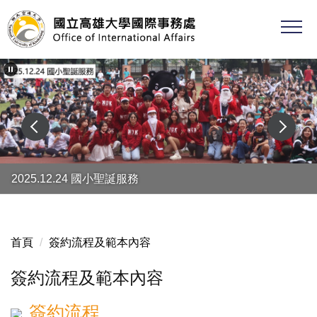
跳
到
主
要
內
容
區
2025.12.24 國小聖誕服務
2025.12.18 新生工作證暨職業場域安全說明會
首頁
簽約流程及範本內容
簽約流程及範本內容
簽約流程