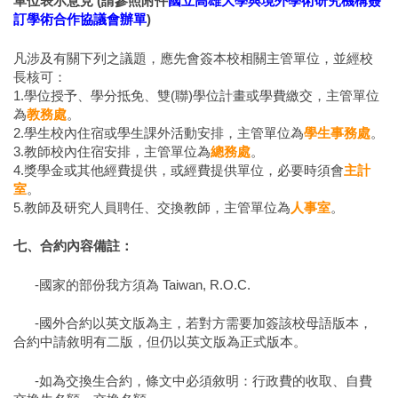
單位表示意見 (請參照附件
國立高雄大學與境外學術研究機構簽
訂學術合作協議會辦單
)
凡涉及有關下列之議題，應先會簽本校相關主管單位，並經校
長核可：
1.學位授予、學分抵免、雙(聯)學位計畫或學費繳交，主管單位
為
教務處
。
2.學生校內住宿或學生課外活動安排，主管單位為
學生事務處
。
3.教師校內住宿安排，主管單位為
總務處
。
4.獎學金或其他經費提供，或經費提供單位，必要時須會
主計
室
。
5.教師及研究人員聘任、交換教師，主管單位為
人事室
。
七、合約內容備註：
-國家的部份我方須為 Taiwan, R.O.C.
-國外合約以英文版為主，若對方需要加簽該校母語版本，
合約中請敘明有二版，但仍以英文版為正式版本。
-如為交換生合約，條文中必須敘明：行政費的收取、自費