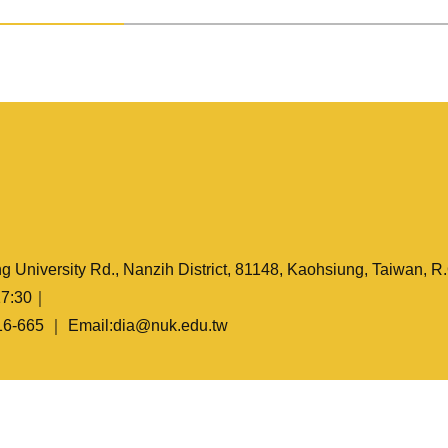
ng University Rd., Nanzih District, 81148, Kaohsiung, Taiwan, R
7:30｜
916-665 ｜ Email:dia@nuk.edu.tw