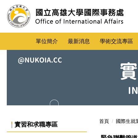
跳
到
主
要
內
單位簡介
最新消息
學術交流專區
容
區
國際生就業專區-實習與求職專區banner
首頁
國際生就
實習和求職專區