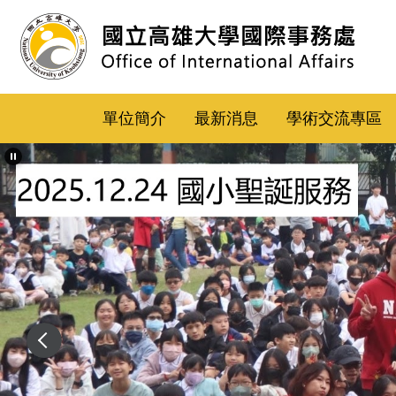
跳
到
主
要
內
單位簡介
最新消息
學術交流專區
容
區