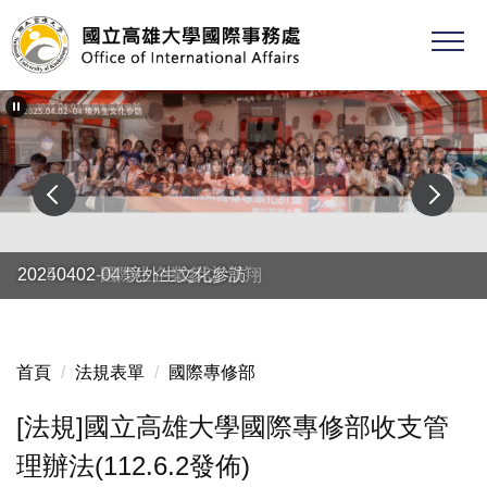
跳
到
主
要
內
容
區
20250402 國際生企業參訪-漢翔
20240402-04 境外生文化參訪
首頁
法規表單
國際專修部
[法規]國立高雄大學國際專修部收支管
理辦法(112.6.2發佈)