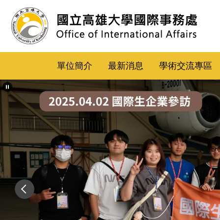
跳
到
主
要
內
單位簡介
最新消息
學術交流專區
容
區