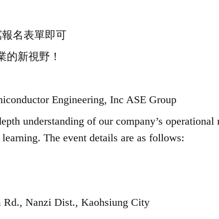
寫報名表單即可
業的新視野！
iconductor Engineering, Inc ASE Group
-depth understanding of our company’s operational m
learning. The event details are as follows:
d., Nanzi Dist., Kaohsiung City