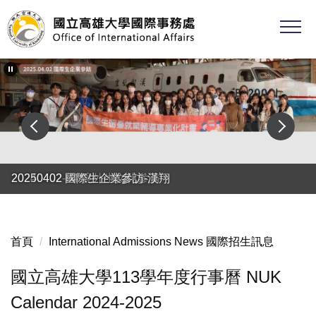
跳
到
主
要
內
容
區
20250402 國際生企業參訪-漢翔
20240402-04 境外生文化參訪
首頁
International Admissions News 國際招生訊息
國立高雄大學113學年度行事曆 NUK
Calendar 2024-2025