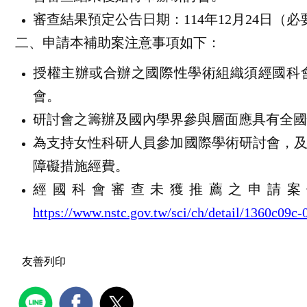
審查結果預定公告日期：
114
年
12
月
24
日（必
二、申請本補助案注意事項如下：
授權主辦或合辦之國際性學術組織須經國科
會。
研討會之籌辦及國內學界參與層面應具有全國
為支持女性科研人員參加國際學術研討會，
障礙措施經費。
經國科會審查未獲推薦之申請案
https://www.nstc.gov.tw/sci/ch/detail/1360c09c
友善列印