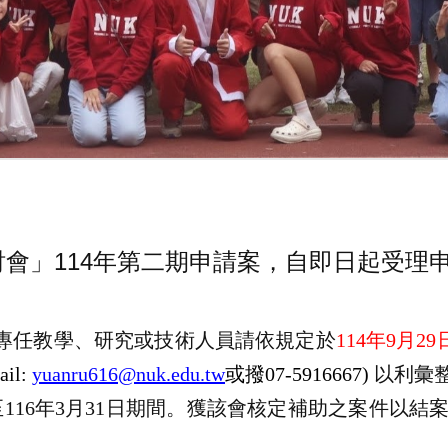
會」114年第二期申請案，自即日起受理
專任教學、研究或技術人員請依規定於
114
年
9
月
29
ail:
yuanru616@nuk.edu.tw
或撥
07-5916667)
以利彙
至
116
年
3
月
31
日期間。獲該會核定補助之案件以結