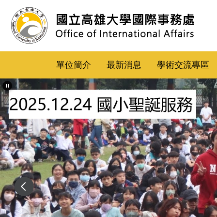
跳
到
主
要
內
單位簡介
最新消息
學術交流專區
容
區