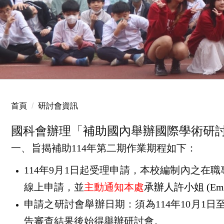
2025.12.24 國小聖誕服務
首頁
研討會資訊
國科會辦理「補助國內舉辦國際學術研討
一、
旨揭補助
114
年第二期作業期程如下：
114
年
9
月
1
日起受理申請，本校編制內之在職
線上申請，並
主動通知本處
承辦人許小姐
(Em
申請之研討會舉辦日期：須為
114
年
10
月
1
日
告審查結果後始得舉辦研討會。