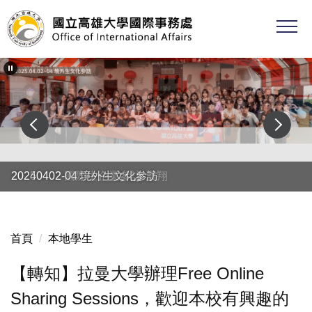
跳
到
主
要
內
容
區
20250402 國際生企業參訪-漢翔
20240402-04 境外生文化參訪
首頁
本地學生
【轉知】拉曼大學辦理Free Online
Sharing Sessions，歡迎本校有興趣的