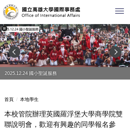
跳
到
主
要
內
容
區
2025.12.24 國小聖誕服務
首頁
本地學生
本校管院辦理英國羅浮堡大學商學院雙
聯說明會，歡迎有興趣的同學報名參