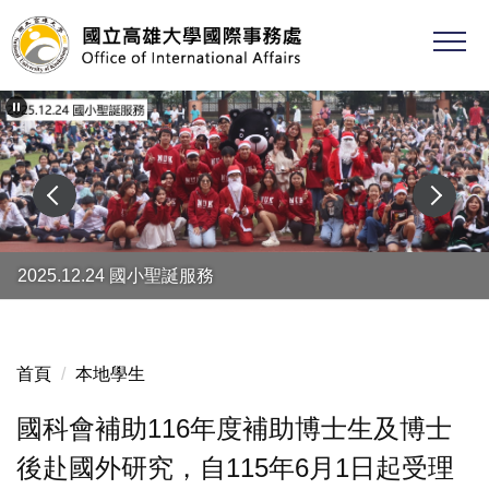
跳
到
主
要
內
容
區
2025.12.24 國小聖誕服務
首頁
本地學生
國科會補助116年度補助博士生及博士
後赴國外研究，自115年6月1日起受理