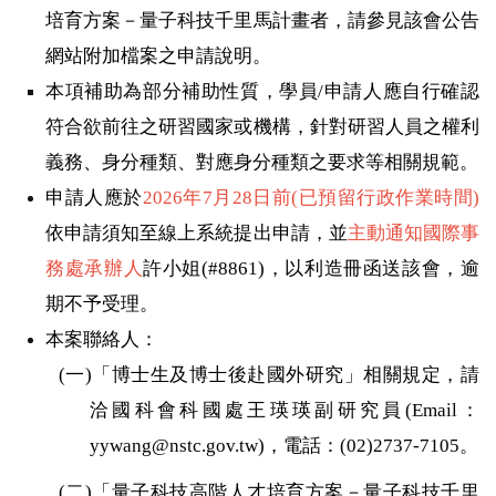
培育方案－量子科技千里馬計畫者，請參見該會公告
網站附加檔案之申請說明。
本項補助為部分補助性質，學員
/
申請人應自行確認
符合欲前往之研習國家或機構，針對研習人員之權利
義務、身分種類、對應身分種類之要求等相關規範。
申請人應於
2026
年
7
月
28
日前
(
已預留行政作業時間
)
依申請須知至線上系統提出申請，並
主動通知國際事
務處承辦人
許小姐
(#8861)
，以利造冊函送該會，逾
期不予受理。
本案聯絡人：
(
一
)
「博士生及博士後赴國外研究」相關規定，請
洽國科會科國處王瑛瑛副研究員
(Email
：
yywang@nstc.gov.tw)
，電話：
(02)2737-7105
。
(
二
)
「量子科技高階人才培育方案－量子科技千里