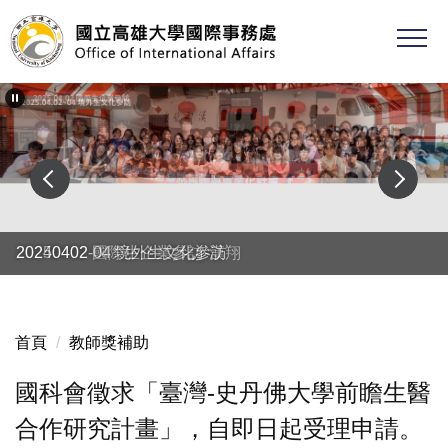
跳
到
主
要
內
容
區
20250402 國際生企業參訪-漢翔
20240402-04 境外生文化參訪
首頁
教師獎補助
國科會徵求「臺灣-史丹佛大學前瞻生醫
合作研究計畫」，自即日起受理申請。