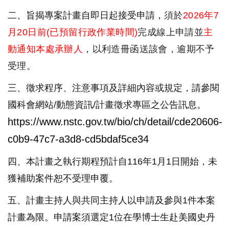
二、旨揭專案計畫自即日起接受申請，
須於
2026
年7
月20
日前
(
已預留行政作業時間
)
完成線上申請並
主
動通知本處承辦人
，以利造冊函送該會，逾期不予
受理。
三、徵求程序、注意事項及詳細內容或規定，請參閱
國科會網站/動態資訊/計畫徵求專區之公告訊息。
https://www.nstc.gov.tw/bio/ch/detail/cde20606-
c0b9-47c7-a3d8-cd5bdaf5ce34
四、本計畫之執行期程預計自116年1月1日開始，
未
獲補助案件恕不受理申覆。
五、計畫主持人與共同主持人以申請及參與1件本案
計畫為限。申請案須選定1位在學博士生赴美國史丹