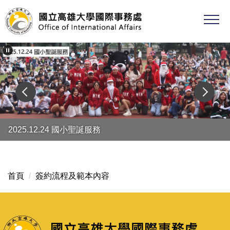
跳
到
主
要
內
容
區
2025.12.24 國小聖誕服務
首頁
簽約流程及範本內容