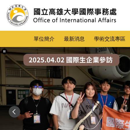
跳
到
主
要
內
單位簡介
最新消息
學術交流專區
容
區