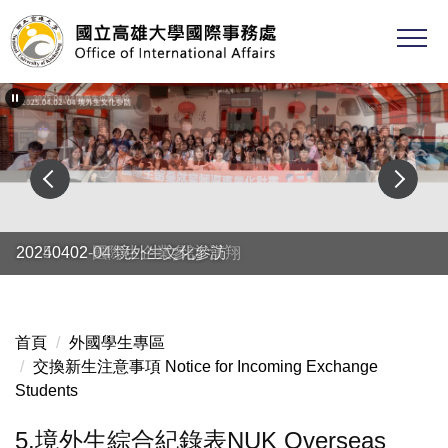
跳
到
主
要
內
容
區
20250402 國際生企業參訪-漢翔
20240402-04 境外生文化參訪
首頁
外國學生專區
交換新生注意事項 Notice for Incoming Exchange
Students
5.境外生綜合紀錄表NUK Overseas