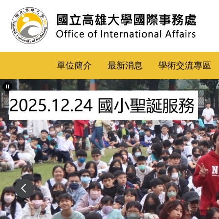
跳
到
主
要
內
單位簡介
最新消息
學術交流專區
容
區