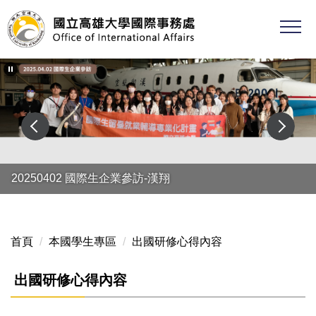
跳
到
主
要
內
容
區
20250402 國際生企業參訪-漢翔
首頁
本國學生專區
出國研修心得內容
出國研修心得內容