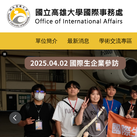
跳
到
主
要
內
單位簡介
最新消息
學術交流專區
容
區