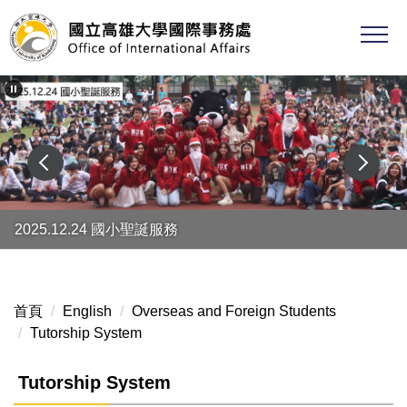
跳
到
主
要
內
容
區
2025.12.24 國小聖誕服務
首頁
English
Overseas and Foreign Students
Tutorship System
Tutorship System