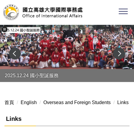
跳
到
主
要
內
容
區
2025.12.24 國小聖誕服務
首頁
English
Overseas and Foreign Students
Links
Links