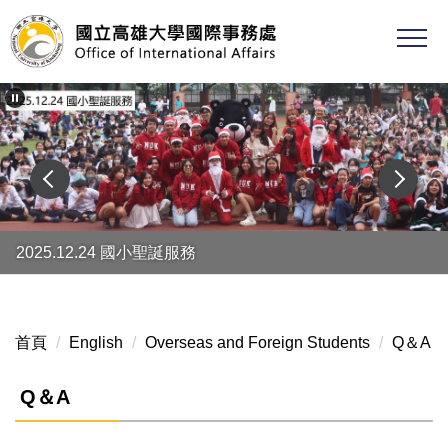
跳
到
主
要
內
容
區
2025.12.24 國小聖誕服務
首頁
English
Overseas and Foreign Students
Q＆A
Q＆A