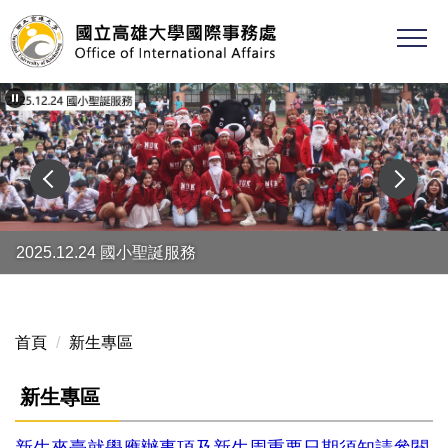
跳
到
主
要
內
容
區
2025.12.24 國小聖誕服務
首頁
新生專區
新生專區