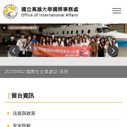
跳
到
主
要
內
容
區
20250402 國際生企業參訪-漢翔
留台資訊
法規與政策
安全防範