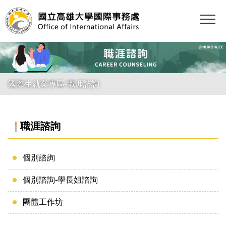
跳
到
主
要
內
容
區
國際生就業專區-職涯諮詢
職涯諮詢
個別諮詢
個別諮詢-學長姐諮詢
團體工作坊