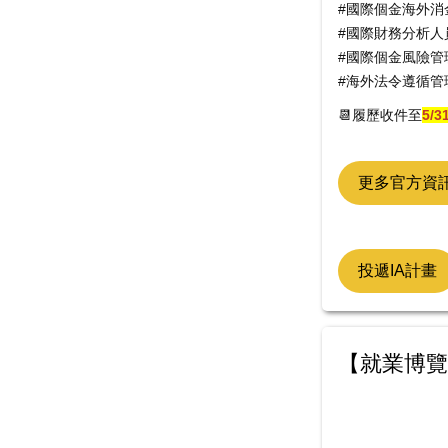
#國際個金海外消
#國際財務分析人
#國際個金風險管
#海外法令遵循管
📆履歷收件至
5/3
更多官方資
投遞IA計畫
【就業博覽會