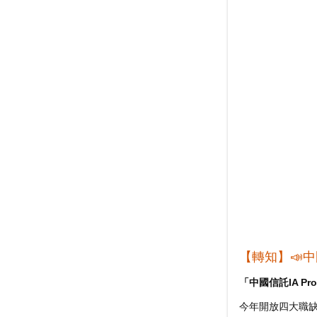
【轉知】📣中國
「中國信託IA Pr
今年開放四大職缺