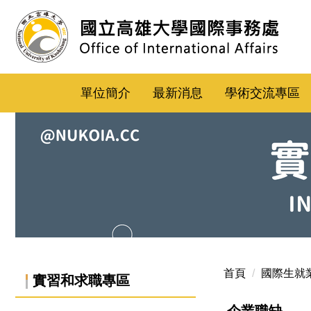
跳
到
主
要
內
單位簡介
最新消息
學術交流專區
容
區
國際生就業專區-實習與求職專區banner
首頁
國際生就
實習和求職專區