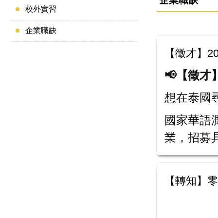
企業職缺
校外實習
企業職缺
【徵才】2
📢【徵才
想在泰國
國家華語
業，招募具
【轉知】零