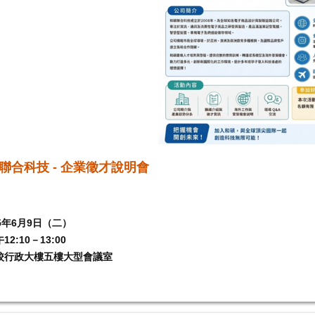
聯合科技 - 企業徵才說明會
5
6
9
年
月
日（二）
12:10
13:00
午
－
校行政大樓五樓大型會議室