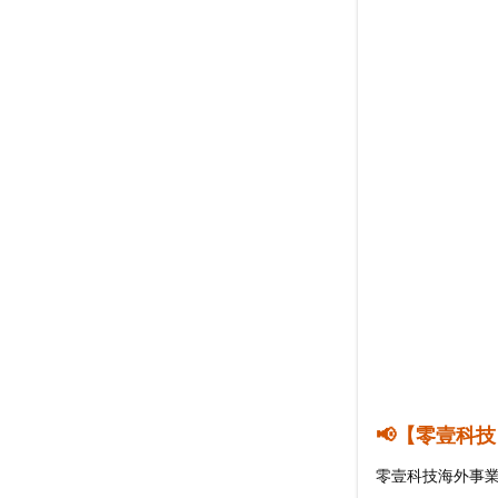
📢【零壹科
零壹科技海外事