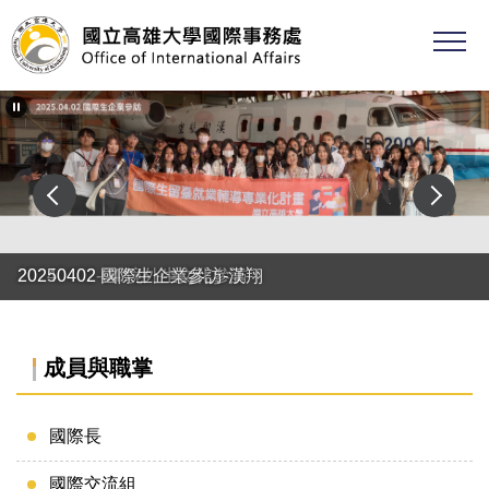
跳
到
主
要
內
容
區
20250402 國際生企業參訪-漢翔
20240402-04 境外生文化參訪
成員與職掌
國際長
國際交流組