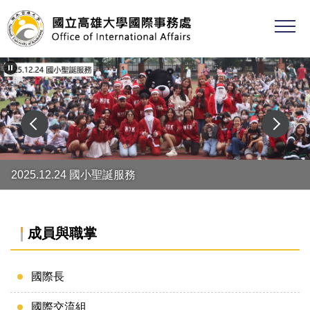
跳
到
主
要
內
容
區
2025.12.24 國小聖誕服務
成員與職掌
國際長
國際交流組