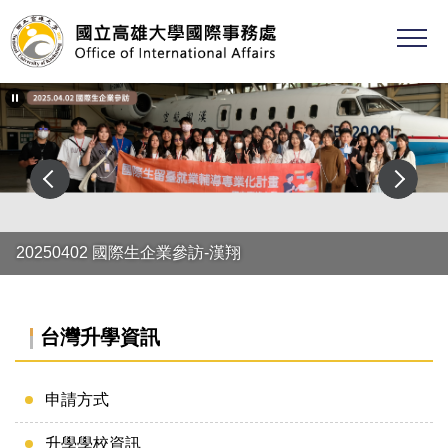
跳
到
主
要
內
容
區
20250402 國際生企業參訪-漢翔
台灣升學資訊
申請方式
升學學校資訊