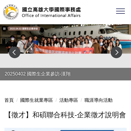
跳
到
主
要
內
容
區
20250402 國際生企業參訪-漢翔
首頁
國際生就業專區
活動專區
職涯導向活動
【徵才】和碩聯合科技-企業徵才說明會