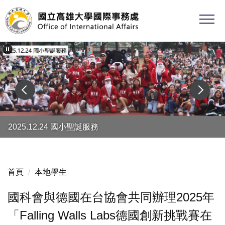
跳
到
主
要
內
容
區
2025.12.24 國小聖誕服務
首頁
本地學生
國科會與德國在台協會共同辦理2025年
「Falling Walls Labs德國創新挑戰賽在