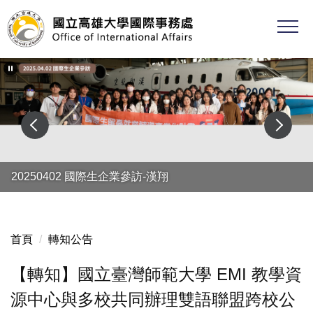
跳
到
主
要
內
容
區
20250402 國際生企業參訪-漢翔
20240402-04 境外生文化參訪
首頁
轉知公告
【轉知】國立臺灣師範大學 EMI 教學資
源中心與多校共同辦理雙語聯盟跨校公