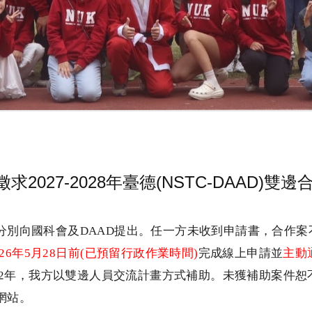
2027-2028年臺德(NSTC-DAAD)
分別向國科會及
DAAD
提出。任一方未收到申請書，合作案
26
年
5
月
28
日前
(
已預留行政作業時間
)
完成線上申請並
主動
2
年，我方以雙邊人員交流計畫方式補助。未獲補助案件恕
網站。