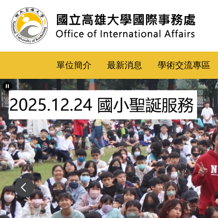
跳
到
主
要
內
單位簡介
最新消息
學術交流專區
容
區