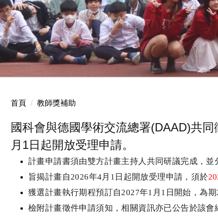
2025.12.24 國小聖誕服務
首頁
教師獎補助
國科會與德國學術交流總署(DAAD)共同徵求
月1日起開放受理申請。
計畫申請書須由雙方計畫主持人共同研議完成，並
旨揭計畫自
2026
年
4
月
1
日起開放受理申請，須於
20
獲選計畫執行期程預訂自
2027
年
1
月
1
日開始，為期
檢附計畫徵件申請須知，相關資訊亦已公告於該會