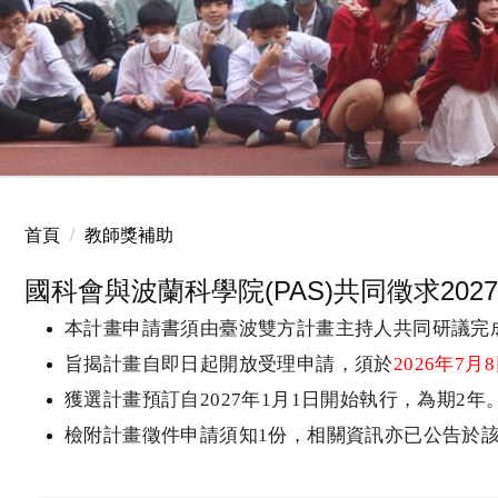
2025.12.24 國小聖誕服務
首頁
教師獎補助
國科會與波蘭科學院(PAS)共同徵求20
本計畫申請書須由臺波雙方計畫主持人共同研議完
旨揭計畫自即日起開放受理申請，須於
2026
年
7
月
8
獲選計畫預訂自
2027
年
1
月
1
日開始執行，為期
2
年
檢附計畫徵件申請須知
1
份，相關資訊亦已公告於