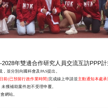
27-2028年雙邊合作研究人員交流互訪PP
成，並分別向國科會及
PAS
提出。
日前
(
已預留行政作業時間
)
完成線上申請並
主動通知本處承
。未獲補助案件恕不受理申覆。
該會網站。