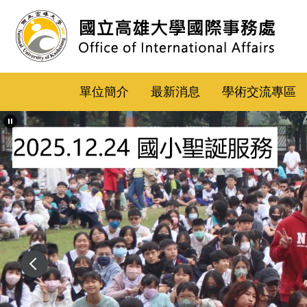
跳
到
主
要
內
單位簡介
最新消息
學術交流專區
容
區