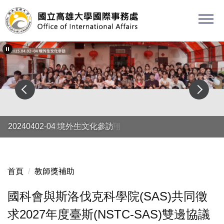
跳
到
主
要
內
容
區
20250402 國際生企業參訪-漢翔
20240402-04 境外生文化參訪
首頁
教師獎補助
國科會與斯洛伐克科學院(SAS)共同徵
求2027年度臺斯(NSTC-SAS)雙邊協議