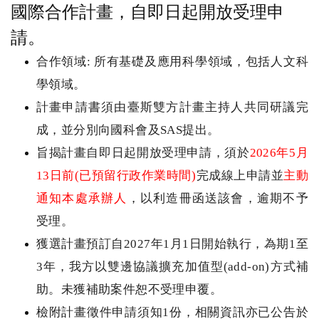
國際合作計畫，自即日起開放受理申
請。
合作領域
:
所有基礎及應用科學領域，包括人文科
學領域。
計畫申請書須由臺斯雙方計畫主持人共同研議完
成，並分別向國科會及
SAS
提出。
旨揭計畫自即日起開放受理申請，須於
2026
年
5
月
13
日前
(
已預留行政作業時間
)
完成線上申請並
主動
通知本處承辦人
，以利造冊函送該會，逾期不予
受理。
獲選計畫預訂自
2027
年
1
月
1
日開始執行，為期
1
至
3
年，我方以雙邊協議擴充加值型
(add-on)
方式補
助。未獲補助案件恕不受理申覆。
檢附計畫徵件申請須知
1
份，相關資訊亦已公告於