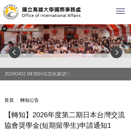
跳
到
主
要
內
容
區
20250402 國際生企業參訪-漢翔
20240402-04 境外生文化參訪
首頁
轉知公告
【轉知】2026年度第二期日本台灣交流
協會奨學金(短期留學生)申請通知1