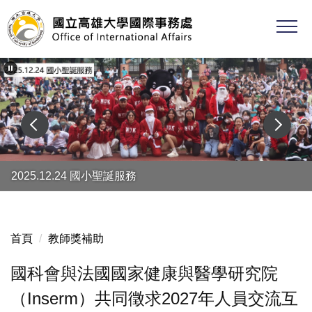
跳
到
主
要
內
容
區
2025.12.24 國小聖誕服務
首頁
教師獎補助
國科會與法國國家健康與醫學研究院
（Inserm）共同徵求2027年人員交流互