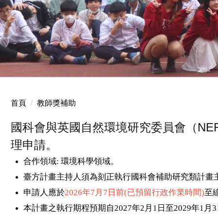
2025.12.24 國小聖誕服務
首頁
教師獎補助
國科會與英國自然環境研究委員會（NERC
理申請。
合作領域
:
環境科學領域。
臺方計畫主持人須為刻正執行國科會補助研究類計畫
申請人應於
2026
年
7
月
7
日前
(
已預留行政作業時間
)
至
本計畫之執行期程預期自
2027
年
2
月
1
日至
2029
年
1
月
3