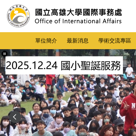
跳
到
主
要
內
單位簡介
最新消息
學術交流專區
容
區