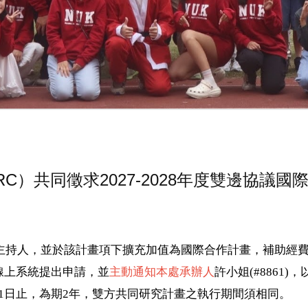
）共同徵求2027-2028年度雙邊協議國
主持人，並於該計畫項下擴充加值為國際合作計畫，補助經
線上系統提出申請，並
主動通知本處承辦人
許小姐
(#8861)
，
1
日止，為期
2
年，雙方共同研究計畫之執行期間須相同。