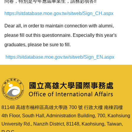
問卷，特別是今年應屆畢業生，請務必填答!!
https://sitdatabase.moe.gov.tw/sitweb/Sign_CH.aspx
Dear all, in order to maintain connection with alumni,
please fill out this questionnaire. Especially this year's
graduates, please be sure to fill.
https://sitdatabase.moe.gov.tw/sitweb/Sign_EN.aspx
81148 高雄市楠梓區高雄大學路 700 號 行政大樓 南棟四樓
4th Floor, South Hall, Administration Building, 700, Kaohsiung
University Rd., Nanzih District, 81148, Kaohsiung, Taiwan,