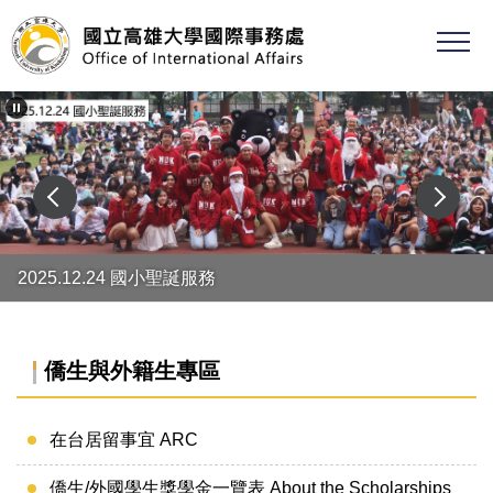
跳
到
主
要
內
容
區
2025.12.24 國小聖誕服務
僑生與外籍生專區
在台居留事宜 ARC
僑生/外國學生獎學金一覽表 About the Scholarships