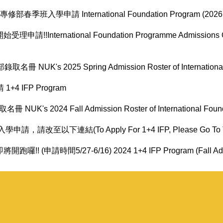
部春季班入學申請 International Foundation Program (2026 Spri
ternational Foundation Programme Admissions Open N
K's 2025 Spring Admission Roster of International 
 IFP Program
 2024 Fall Admission Roster of International Founda
改至以下連結(To Apply For 1+4 IFP, Please Go To The 
(申請時間5/27-6/16) 2024 1+4 IFP Program (Fall Adm