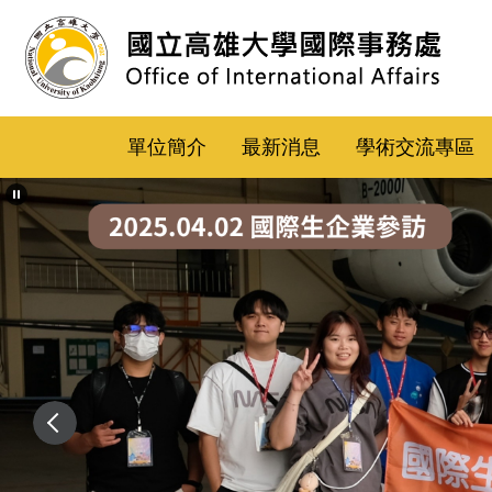
跳
到
主
要
內
單位簡介
最新消息
學術交流專區
容
區