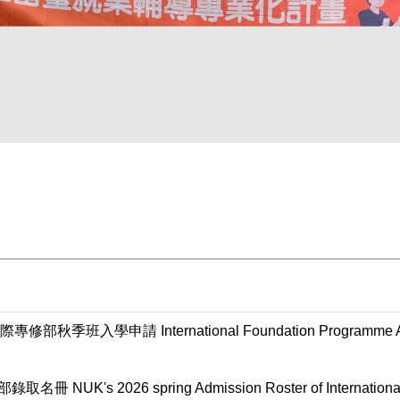
專修部秋季班入學申請 International Foundation Programme Admis
UK's 2026 spring Admission Roster of International 