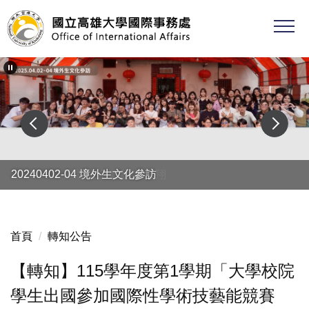
跳
到
主
要
內
容
區
20250402 國際生企業參訪-漢翔
20240402-04 境外生文化參訪
首頁
轉知公告
【轉知】115學年度第1學期「大學校院
學生出國參加國際性學術技藝能競賽